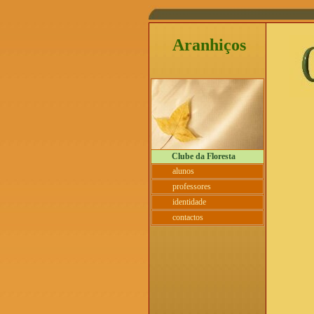
Aranhiços
Clube da Floresta
alunos
professores
identidade
contactos