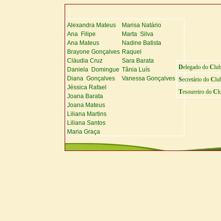
Alexandra Mateus
Marisa Natário
Ana Filipe
Marta Silva
Ana Mateus
Nadine Batista
Brayone Gonçalves
Raquel
Cláudia Cruz
Sara Barata
D
elegado do
C
lu
Daniela Domingue
Tânia Luís
Diana Gonçalves
Vanessa Gonçalves
S
ecretário do
C
lu
Jéssica Rafael
T
esoureiro do
C
l
Joana Barata
Joana Mateus
Liliana Martins
Liliana Santos
Maria Graça